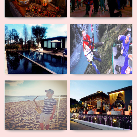
私房景點求
極限求婚
婚
深情樂器演
峇里島風情
奏求婚
求婚