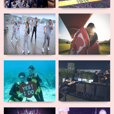
跳舞快閃求
熱氣球求婚
婚
海底求婚
實境微電影
求婚