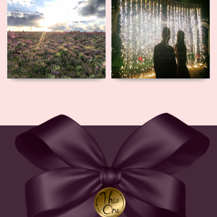
漫天花海求
瀑布煙火求
婚
婚