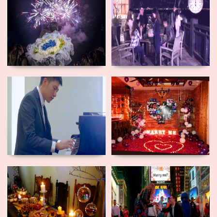
奢華煙火求
時間暫停求
婚
婚
“不能說的秘
浪漫佈置求
密”求婚
婚
客製化餐點
紐約時代廣
求婚
場求婚