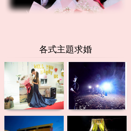
各式主題求婚
唯美婚紗求
浪漫海灘求
婚
婚
民宿包棟求
璀璨燈海求