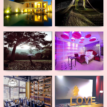
婚
婚
夢幻森林求
精品Motel
婚
求婚
浪漫餐廳求
電影院包廳
婚
求婚