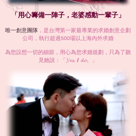
「用心籌備一陣子，老婆感動一輩子」
唯一創意團隊
，是台灣第一家最專業的求婚創意企劃
公司，執行超過500場以上海內外求婚
為您設想一切的細節，用心為您求婚規劃，只為了聽
見她說：「𝓨𝓮𝓼, 𝑰 𝓭𝓸。」