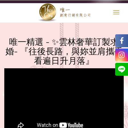
Toggl
naviga
唯一精選 - ✨雲林奢華訂製求
婚- 『往後長路，與妳並肩攜手
看遍日升月落』