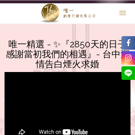
Toggl
naviga
唯一精選 - ✨『2850天的日子
感謝當初我們的相遇』- 台中深
情告白煙火求婚