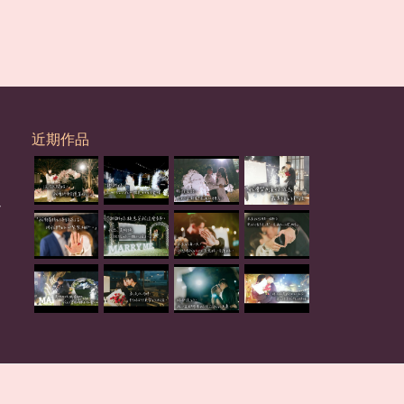
近期作品
心
。