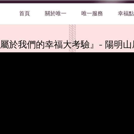
首頁
關於唯一
唯一服務
幸福點
✨『屬於我們的幸福大考驗』- 陽明