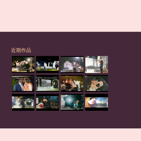
近期作品
心
。