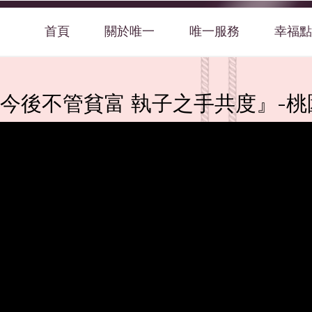
首頁
關於唯一
唯一服務
幸福點
✨『今後不管貧富 執子之手共度』-