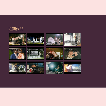
近期作品
心
。